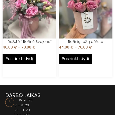
Dėžutė “ Rožinė Svajonė”
Rožinių rožių dėžutė
40,00
€
–
70,00
€
44,00
€
–
76,00
€
Pasirinkti dydį
Pasirinkti dydį
DARBO LAIKAS
I – IV 9 -23
V – 9-23
VI – 9-23
VII – 11-23