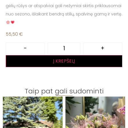
gėlių rūšys ar atspalviai gali nežymiai skirtis priklausomai
nuo sezono, išlaikant bendrą stilių, spalvinę gamą ir vertę.
55,50
€
-
+
Į KREPŠELĮ
Taip pat gali sudominti