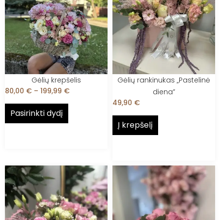
Gėlių krepšelis
Gėlių rankinukas „Pastelinė
80,00
€
–
199,99
€
diena”
49,90
€
Pasirinkti dydį
Į krepšelį