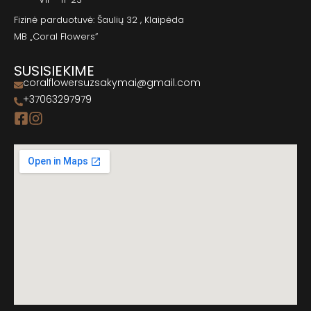
Fizinė parduotuvė: Šaulių 32 , Klaipėda
MB „Coral Flowers”
SUSISIEKIME
coralflowersuzsakymai@gmail.com
+37063297979