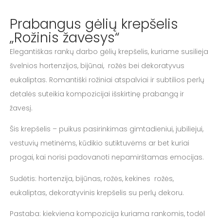
Prabangus gėlių krepšelis
„Rožinis žavesys“
Elegantiškas rankų darbo gėlių krepšelis, kuriame susilieja
švelnios hortenzijos, bijūnai, rožės bei dekoratyvus
eukaliptas. Romantiški rožiniai atspalviai ir subtilios perlų
detalės suteikia kompozicijai išskirtinę prabangą ir
žavesį.
Šis krepšelis – puikus pasirinkimas gimtadieniui, jubiliejui,
vestuvių metinėms, kūdikio sutiktuvėms ar bet kuriai
progai, kai norisi padovanoti nepamirštamas emocijas.
Sudėtis: hortenzija, bijūnas, rožės, kekines rožės,
eukaliptas, dekoratyvinis krepšelis su perlų dekoru.
Pastaba: kiekviena kompozicija kuriama rankomis, todėl