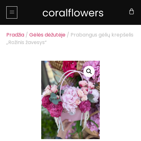
Pradžia
/
Gėlės dėžutėje
/ Prabangus gėlių krepšelis
„Rožinis žavesys“