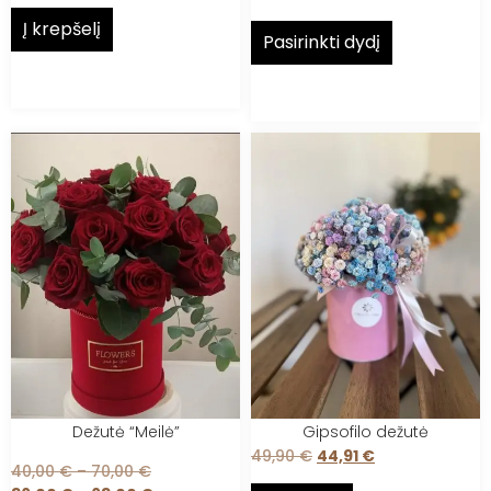
Į krepšelį
Pasirinkti dydį
Dežutė “Meilė”
Gipsofilo dežutė
49,90
€
44,91
€
40,00
€
–
70,00
€