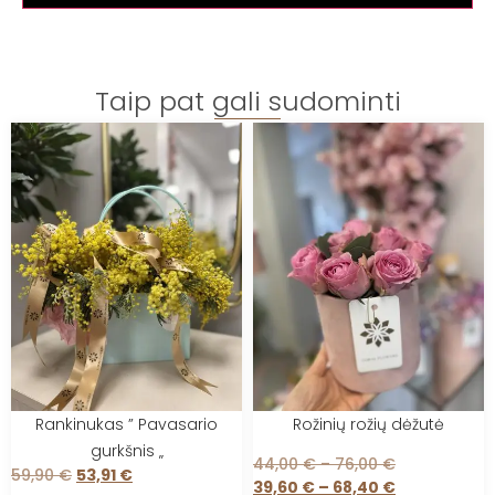
Taip pat gali sudominti
Rankinukas ” Pavasario
Rožinių rožių dėžutė
gurkšnis „
44,00
€
–
76,00
€
59,90
€
53,91
€
39,60
€
–
68,40
€