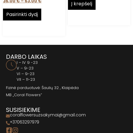
36,00
€
–
63,00
€
Į krepšelį
Pasirinkti dydį
DARBO LAIKAS
I – IV 9 -23
V – 9-23
VI – 9-23
VII – 11-23
Fizinė parduotuvė: Šaulių 32 , Klaipėda
MB „Coral Flowers”
SUSISIEKIME
coralflowersuzsakymai@gmail.com
+37063297979