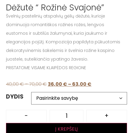
Dėžutė “ Rožinė Svajonė”
Švelnių pastelinių atspalvių gėlių dėžutė, kurioje
dominuoja romantiškos rožinės rožės, lengvos
eustomos ir subtilūs žalumynai, kuria jaukumo ir
elegancijos pojūtį. Kompozicija papildyta pūkuotomis
dekoratyvinėmis šakelėmis ir švelnia rožine kaspino
juostele, suteikiančia ypatingo žavesio.
PRISTATOME VISAME KLAIPĖDOS REGIONE
40,00
€
–
70,00
€
36,00
€
–
63,00
€
DYDIS
-
+
Į KREPŠELĮ