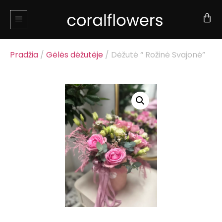
Pradžia
/
Gėlės dėžutėje
/ Dėžutė “ Rožinė Svajonė”