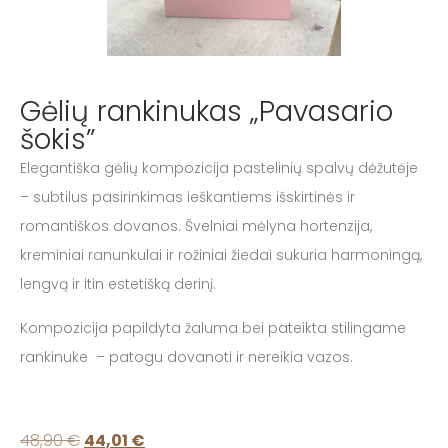
Gėlių rankinukas „Pavasario
šokis”
Elegantiška gėlių kompozicija pastelinių spalvų dėžutėje
– subtilus pasirinkimas ieškantiems išskirtinės ir
romantiškos dovanos. Švelniai mėlyna hortenzija,
kreminiai ranunkulai ir rožiniai žiedai sukuria harmoningą,
lengvą ir itin estetišką derinį.
Kompozicija papildyta žaluma bei pateikta stilingame
rankinuke – patogu dovanoti ir nereikia vazos.
48,90
€
44,01
€