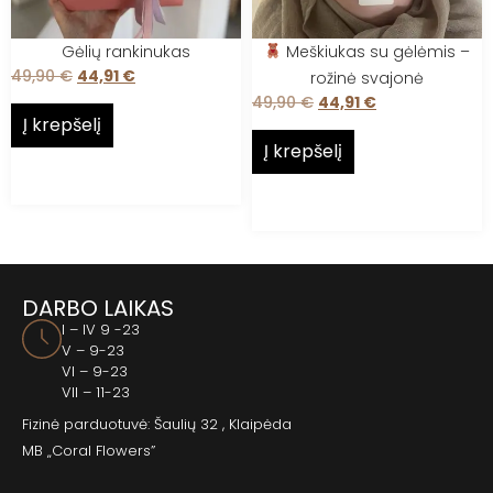
Gėlių rankinukas
Meškiukas su gėlėmis –
49,90
€
44,91
€
rožinė svajonė
49,90
€
44,91
€
Į krepšelį
Į krepšelį
DARBO LAIKAS
I – IV 9 -23
V – 9-23
VI – 9-23
VII – 11-23
Fizinė parduotuvė: Šaulių 32 , Klaipėda
MB „Coral Flowers”