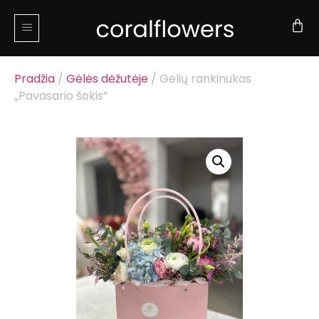
Pradžia
/
Gėlės dėžutėje
/ Gėlių rankinukas
„Pavasario šokis”