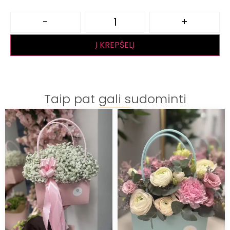
-
+
Į KREPŠELĮ
Taip pat gali sudominti