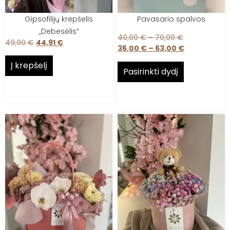
Gipsofilijų krepšelis
Pavasario spalvos
„Debesėlis“
40,00
€
–
70,00
€
49,90
€
44,91
€
36,00
€
–
63,00
€
Į krepšelį
Pasirinkti dydį