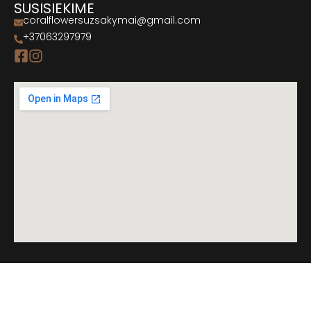
SUSISIEKIME
coralflowersuzsakymai@gmail.com
+37063297979