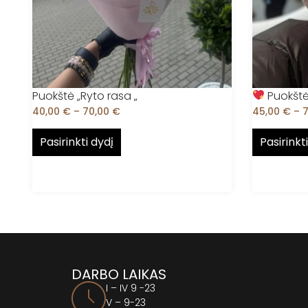
Puokštė „Ryto rasa „
Puokštė 
40,00
€
–
70,00
€
45,00
€
–
Pasirinkti dydį
Pasirinkt
DARBO LAIKAS
I – IV 9 -23
V – 9-23