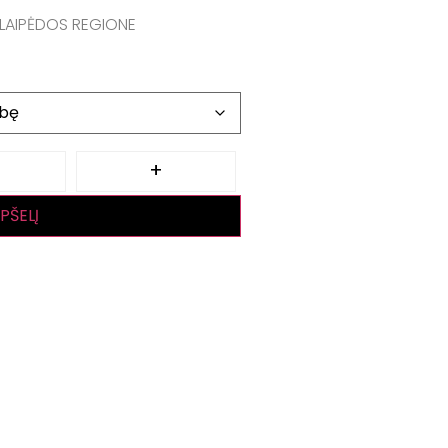
LAIPĖDOS REGIONE
+
EPŠELĮ