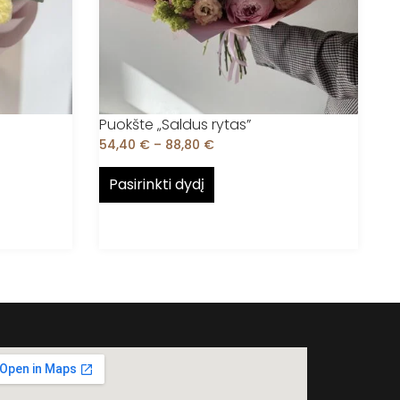
Puokšte „Saldus rytas”
54,40
€
–
88,80
€
Pasirinkti dydį