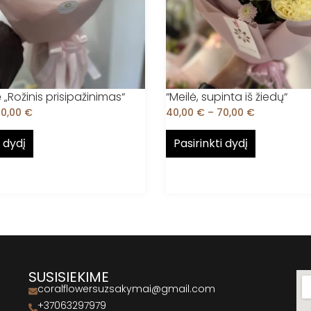
„Rožinis prisipažinimas“
“Meilė, supinta iš žiedų“
70,00
€
40,00
€
–
70,00
€
i dydį
Pasirinkti dydį
SUSISIEKIME
coralflowersuzsakymai@gmail.com
+37063297979