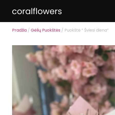
Pradžia
/
Gėlių Puokštės
/ Puokštė ” Šviesi diena”