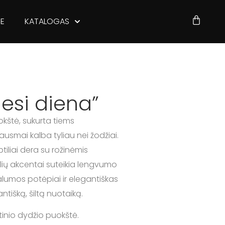
JE
KATALOGAS
iesi diena”
okštė, sukurta tiems
smai kalba tyliau nei žodžiai.
tiliai dera su rožinėmis
elių akcentai suteikia lengvumo
alumos potėpiai ir elegantiškas
ntišką, šiltą nuotaiką.
inio dydžio puokštė.