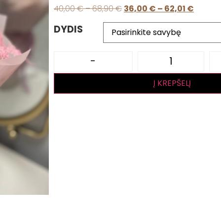
40,00
€
–
68,90
€
36,00
€
–
62,01
€
DYDIS
-
Į KREPŠELĮ