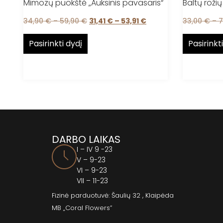
Mimozų puokštė „Auksinis pavasaris“
Baltų roži
34,90
€
–
59,90
€
31,41
€
–
53,91
€
33,00
€
–
7
Pasirinkti dydį
Pasirinkt
DARBO LAIKAS
I – IV 9 -23
V – 9-23
VI – 9-23
VII – 11-23
Fizinė parduotuvė: Šaulių 32 , Klaipėda
MB „Coral Flowers”