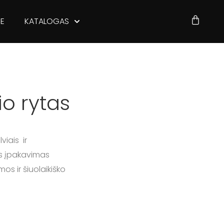
JE
KATALOGAS
io rytas
viais ir
Šis įpakavimas
os ir šiuolaikiško