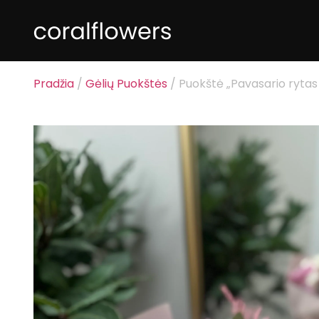
Pradžia
/
Gėlių Puokštės
/ Puokštė „Pavasario rytas