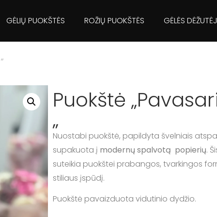
GĖLIŲ PUOKŠTĖS
ROŽIŲ PUOKŠTĖS
GĖLĖS DĖŽUTĖ
 „
Puokštė „Pavasar
„
Nuostabi puokštė, papildyta švelniais atspal
supakuota į
modernų spalvotą popierių
. 
suteikia puokštei prabangos, tvarkingos form
stiliaus įspūdį.
Puokštė pavaizduota vidutinio dydžio.