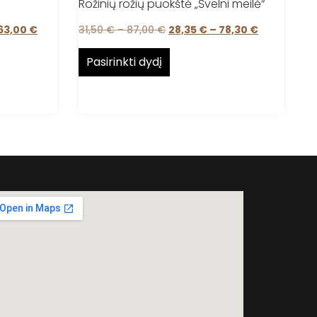
Rožinių rožių puokštė „Švelni meilė“
63,00
€
31,50
€
–
87,00
€
28,35
€
–
78,30
€
Pasirinkti dydį