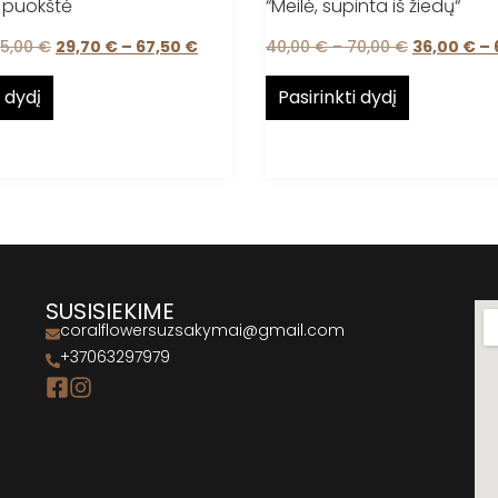
ų puokštė
“Meilė, supinta iš žiedų“
5,00
€
29,70
€
–
67,50
€
40,00
€
–
70,00
€
36,00
€
–
i dydį
Pasirinkti dydį
SUSISIEKIME
coralflowersuzsakymai@gmail.com
+37063297979