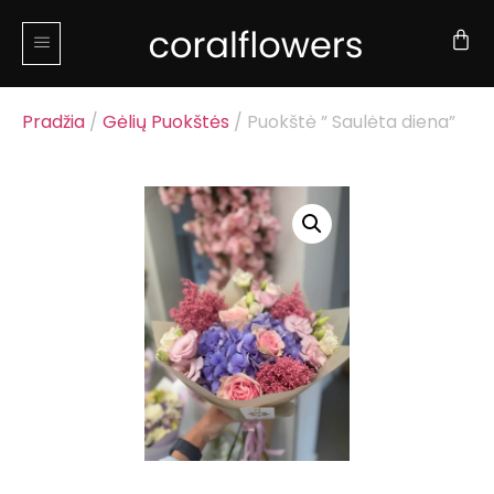
Pradžia
/
Gėlių Puokštės
/ Puokštė ” Saulėta diena”