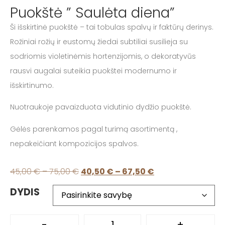
Puokštė ” Saulėta diena”
Ši išskirtinė puokštė – tai tobulas spalvų ir faktūrų derinys.
Rožiniai rožių ir eustomų žiedai subtiliai susilieja su
sodriomis violetinėmis hortenzijomis, o dekoratyvūs
rausvi augalai suteikia puokštei modernumo ir
išskirtinumo.
Nuotraukoje pavaizduota vidutinio dydžio puokštė.
Gėlės parenkamos pagal turimą asortimentą ,
nepakeičiant kompozicijos spalvos.
45,00
€
–
75,00
€
40,50
€
–
67,50
€
DYDIS
-
+