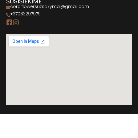
SUSISIEKIME
coralflowersuzsakymai@gmail.com
+37063297979