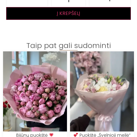
Į KREPŠELĮ
Taip pat gali sudominti
Bijūnų puokštė
Puokštė „Švelnioji meilė“