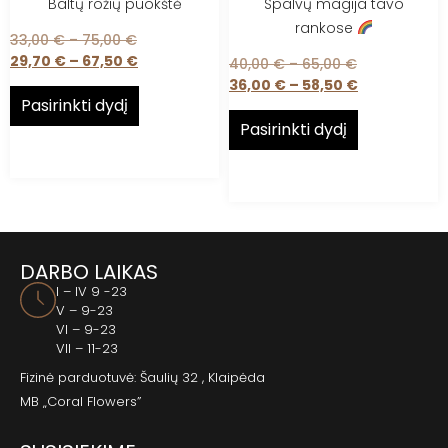
Baltų rožių puokštė
Spalvų magija tavo
rankose
33,00
€
–
75,00
€
29,70
€
–
67,50
€
40,00
€
–
65,00
€
36,00
€
–
58,50
€
Pasirinkti dydį
Pasirinkti dydį
DARBO LAIKAS
I – IV 9 -23
V – 9-23
VI – 9-23
VII – 11-23
Fizinė parduotuvė: Šaulių 32 , Klaipėda
MB „Coral Flowers”