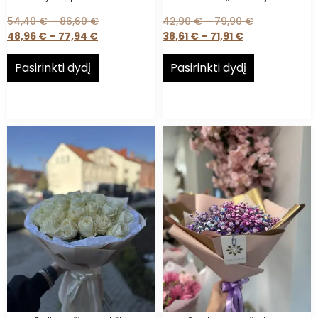
54,40
€
–
86,60
€
42,90
€
–
79,90
€
48,96
€
–
77,94
€
38,61
€
–
71,91
€
Pasirinkti dydį
Pasirinkti dydį