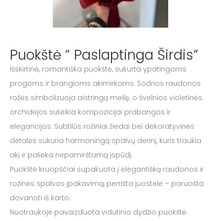
Puokštė ” Paslaptinga Širdis”
Išskirtinė, romantiška puokštė, sukurta ypatingoms
progoms ir brangioms akimirkoms. Sodrios raudonos
rožės simbolizuoja aistringą meilę, o švelnios violetinės
orchidėjos suteikia kompozicijai prabangos ir
elegancijos. Subtilūs rožiniai žiedai bei dekoratyvinės
detalės sukuria harmoningą spalvų derinį, kuris traukia
akį ir palieka nepamirštamą įspūdį.
Puokštė kruopščiai supakuota į elegantišką raudonos ir
rožinės spalvos įpakavimą, perrišta juostele – paruošta
dovanoti iš karto.
Nuotraukoje pavaizduota vidutinio dydžio puokštė.