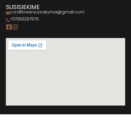
SUSISIEKIME
coralflowersuzsakymai@gmail.com
+37063297979