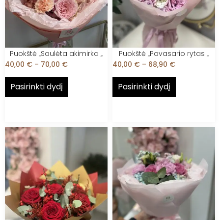
Puokštė „Saulėta akimirka „
Puokštė „Pavasario rytas „
40,00
€
–
70,00
€
40,00
€
–
68,90
€
Pasirinkti dydį
Pasirinkti dydį