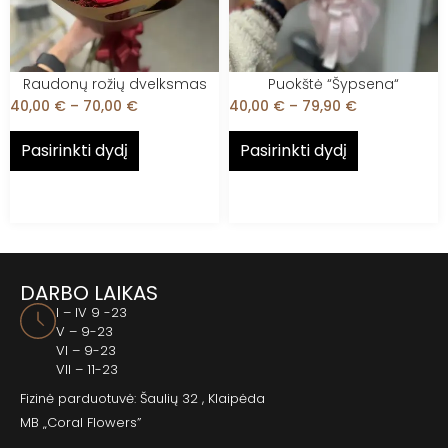
Raudonų rožių dvelksmas
Puokštė “Šypsena“
40,00
€
–
70,00
€
40,00
€
–
79,90
€
Pasirinkti dydį
Pasirinkti dydį
DARBO LAIKAS
I – IV 9 -23
V – 9-23
VI – 9-23
VII – 11-23
Fizinė parduotuvė: Šaulių 32 , Klaipėda
MB „Coral Flowers”