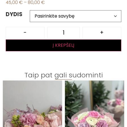
45,00
€
–
80,00
€
DYDIS
-
+
Į KREPŠELĮ
Taip pat gali sudominti