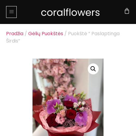
Pradžia
/
Gėlių Puokštės
/ Puokštė ” Paslaptinga
Širdis”