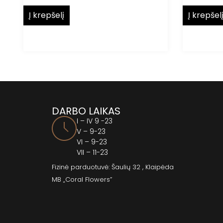
Į krepšelį
Į krepšel
DARBO LAIKAS
I – IV 9 -23
V – 9-23
VI – 9-23
VII – 11-23
Fizinė parduotuvė: Šaulių 32 , Klaipėda
MB „Coral Flowers”