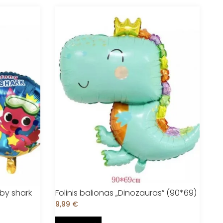
aby shark
Folinis balionas „Dinozauras” (90*69)
9,99
€