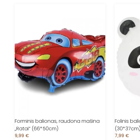
Forminis balionas, raudona mašina
Folinis ba
„Ratai” (66*50cm)
(30*37cm
9,99
€
7,99
€