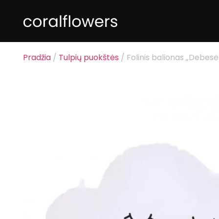
Pradžia
/
Tulpių puokštės
/ Folinis balionas „Debesė