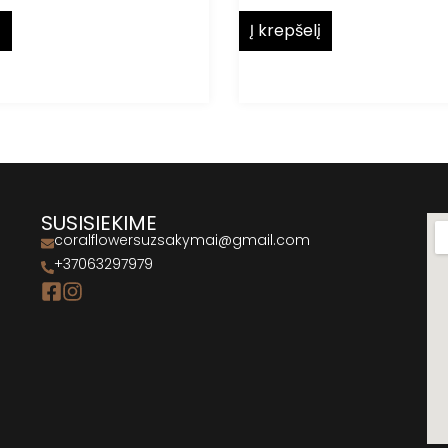
į
Į krepšelį
SUSISIEKIME
coralflowersuzsakymai@gmail.com
+37063297979