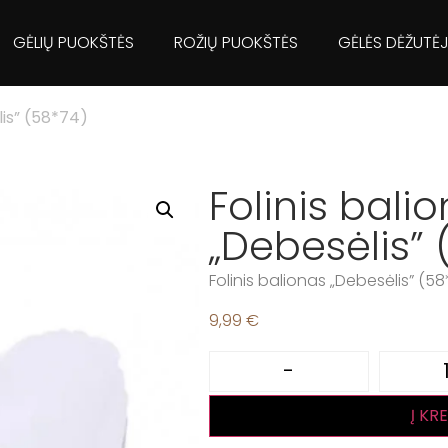
GĖLIŲ PUOKŠTĖS
ROŽIŲ PUOKŠTĖS
GĖLĖS DĖŽUTĖ
lis” (58*74)
Folinis bali
„Debesėlis” 
Folinis balionas „Debesėlis” (5
9,99
€
-
Į KR