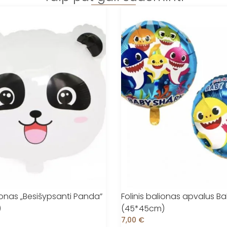
lionas „Besišypsanti Panda”
Folinis balionas apvalus B
)
(45*45cm)
7,00
€