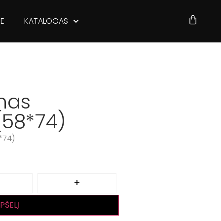
JE
KATALOGAS
onas
(58*74)
8*74)
+
EPŠELĮ