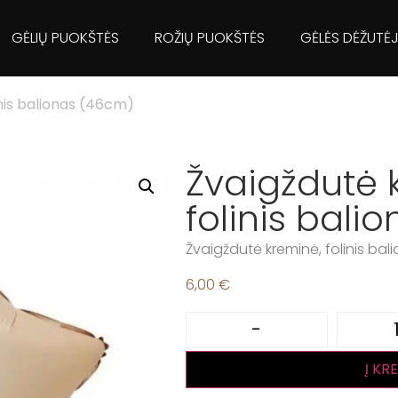
GĖLIŲ PUOKŠTĖS
ROŽIŲ PUOKŠTĖS
GĖLĖS DĖŽUTĖ
inis balionas (46cm)
Žvaigždutė 
folinis bali
Žvaigždutė kreminė, folinis ba
6,00
€
-
Į KR