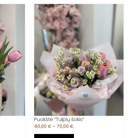
Puokštė “Tulpių šokis”
40,00
€
–
70,00
€