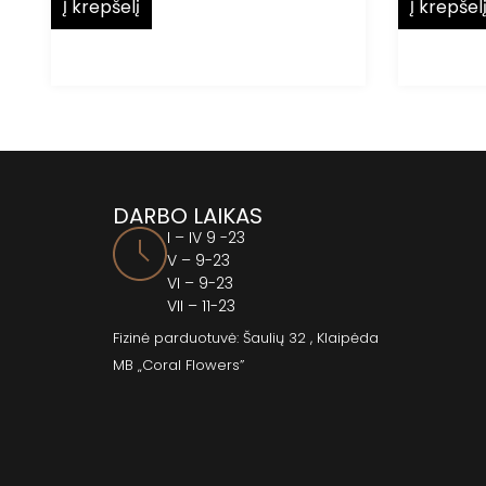
Į krepšelį
Į krepšel
DARBO LAIKAS
I – IV 9 -23
V – 9-23
VI – 9-23
VII – 11-23
Fizinė parduotuvė: Šaulių 32 , Klaipėda
MB „Coral Flowers”