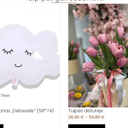
lionas „Debesėlis” (58*74)
Tulpės dėžutėje
36,90
€
–
59,80
€