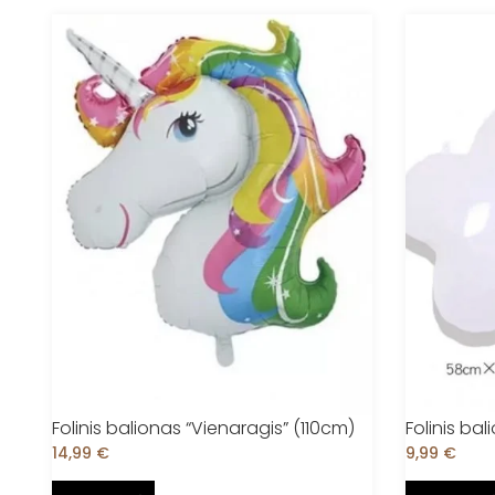
Folinis balionas “Vienaragis” (110cm)
Folinis ba
14,99
€
9,99
€