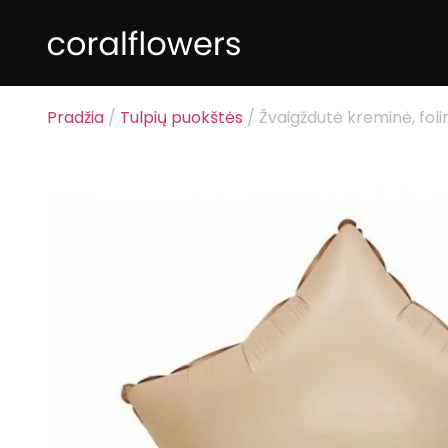
Pradžia
/
Tulpių puokštės
/ Žvaigždutė kreminė, fol