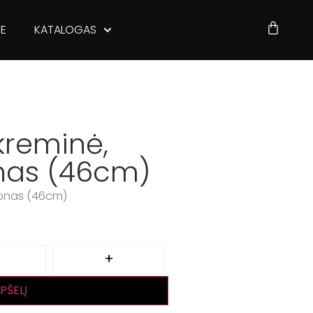
JE
KATALOGAS
kreminė,
onas (46cm)
lionas (46cm)
+
EPŠELĮ