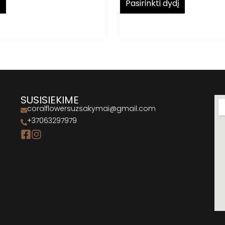
į
Pasirinkti dydį
SUSISIEKIME
coralflowersuzsakymai@gmail.com
+37063297979