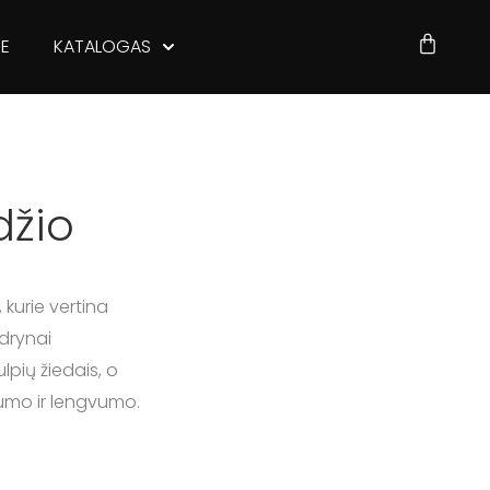
JE
KATALOGAS
džio
, kurie vertina
edrynai
lpių žiedais, o
vumo ir lengvumo.