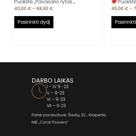
Puokštė „Pavasario rytas „
Puokštė 
40,00
€
–
68,90
€
45,00
€
–
Pasirinkti dydį
Pasirinkt
DARBO LAIKAS
I – IV 9 -23
V – 9-23
VI – 9-23
VII – 11-23
Fizinė parduotuvė: Šaulių 32 , Klaipėda
MB „Coral Flowers”