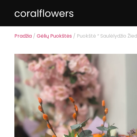
Pradžia
/
Gėlių Puokštės
/ Puokštė “ Saulėlydžio Žied