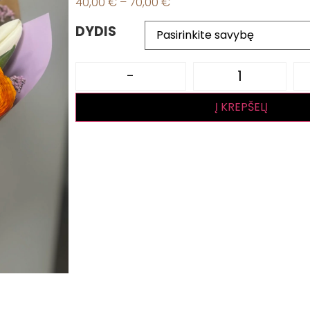
40,00
€
–
70,00
€
DYDIS
-
Į KREPŠELĮ