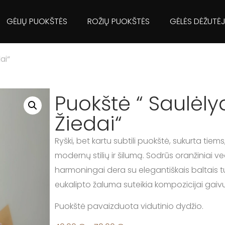
GĖLIŲ PUOKŠTĖS
ROŽIŲ PUOKŠTĖS
GĖLĖS DĖŽUTĖ
ai“
Puokštė “ Saulėly
Žiedai“
Ryški, bet kartu subtili puokštė, sukurta tiems
modernų stilių ir šilumą. Sodrūs oranžiniai v
harmoningai dera su elegantiškais baltais tu
eukalipto žaluma suteikia kompozicijai gai
Puokštė pavaizduota vidutinio dydžio.