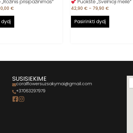
„Rožinis prisipažinimas“
Puokštė „Švelnioji meilė“
70,00
€
42,90
€
–
79,90
€
i dydį
Pasirinkti dydį
SUSISIEKIME
coralflowersuzsakymai@gmail.com
+37063297979