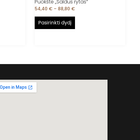
Puokšte „Saldus rytas”
54,40
€
–
88,80
€
Pasirinkti dydį