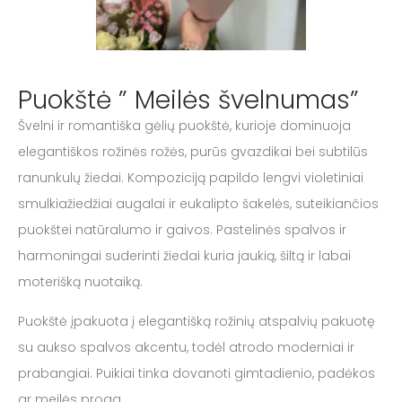
Puokštė ” Meilės švelnumas”
Švelni ir romantiška gėlių puokštė, kurioje dominuoja
elegantiškos rožinės rožės, purūs gvazdikai bei subtilūs
ranunkulų žiedai. Kompoziciją papildo lengvi violetiniai
smulkiažiedžiai augalai ir eukalipto šakelės, suteikiančios
puokštei natūralumo ir gaivos. Pastelinės spalvos ir
harmoningai suderinti žiedai kuria jaukią, šiltą ir labai
moterišką nuotaiką.
Puokštė įpakuota į elegantišką rožinių atspalvių pakuotę
su aukso spalvos akcentu, todėl atrodo moderniai ir
prabangiai. Puikiai tinka dovanoti gimtadienio, padėkos
ar meilės proga.