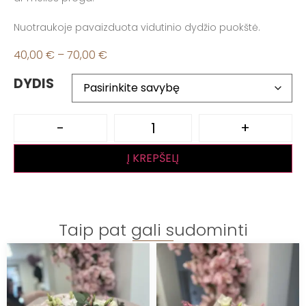
Nuotraukoje pavaizduota vidutinio dydžio puokštė.
40,00
€
–
70,00
€
DYDIS
-
+
Į KREPŠELĮ
Taip pat gali sudominti