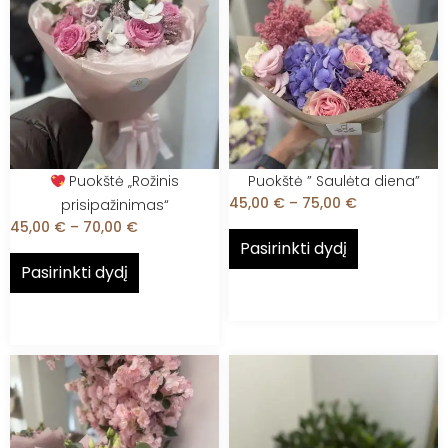
Puokštė „Rožinis
Puokštė ” Saulėta diena”
45,00
€
–
75,00
€
prisipažinimas“
45,00
€
–
70,00
€
Pasirinkti dydį
Pasirinkti dydį