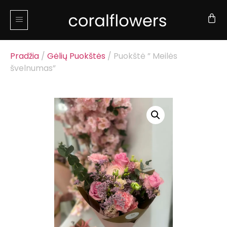
Pradžia
/
Gėlių Puokštės
/ Puokštė ” Meilės
švelnumas”