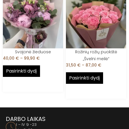
Svajonė žieduose
Rožinių rožių puokštė
40,00
€
–
99,90
€
„Švelni meilė“
31,50
€
–
87,00
€
Pasirinkti dydį
Pasirinkti dydį
DARBO LAIKAS
I – IV 9 -23