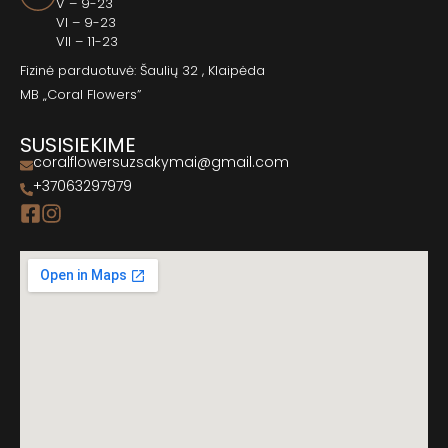
V – 9-23
VI – 9-23
VII – 11-23
Fizinė parduotuvė: Šaulių 32 , Klaipėda
MB „Coral Flowers”
SUSISIEKIME
coralflowersuzsakymai@gmail.com
+37063297979