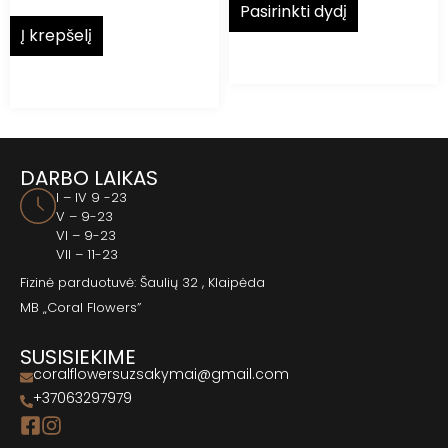
Pasirinkti dydį
Į krepšelį
DARBO LAIKAS
I – IV 9 -23
V – 9-23
VI – 9-23
VII – 11-23
Fizinė parduotuvė: Šaulių 32 , Klaipėda
MB „Coral Flowers”
SUSISIEKIME
coralflowersuzsakymai@gmail.com
+37063297979