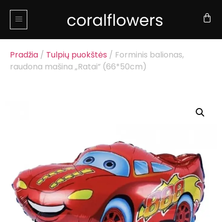
Pradžia
/
Tulpių puokštės
/ Forminis balionas,
raudona mašina „Ratai” (66*50cm)