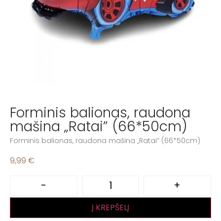
Forminis balionas, raudona
mašina „Ratai” (66*50cm)
Forminis balionas, raudona mašina „Ratai” (66*50cm)
9,99
€
-
+
Į KREPŠELĮ