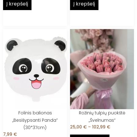
Į krepšelį
Į krepšelį
Folinis balionas
Rožinių tulpių puokštė
„Besišypsanti Panda”
„Švelnumas“
25,00
€
–
102,99
€
(30*37cm)
7,99
€