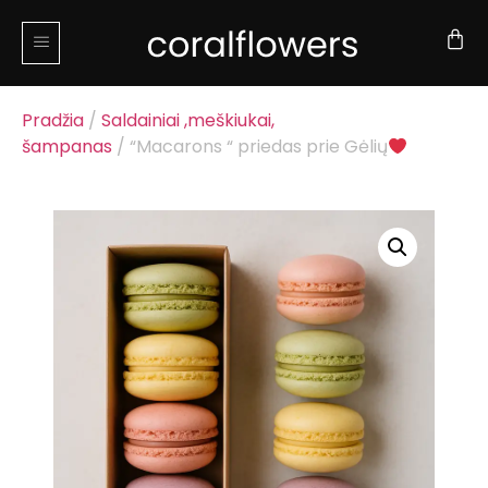
Pradžia
/
Saldainiai ,meškiukai,
šampanas
/ “Macarons “ priedas prie Gėlių