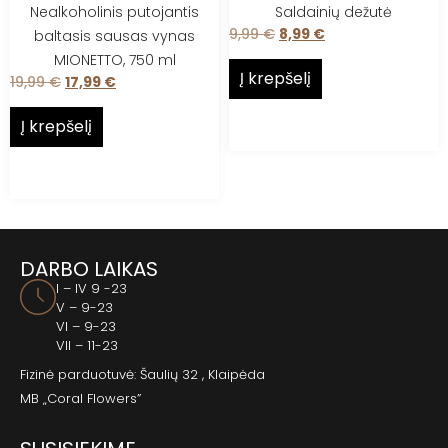
Nealkoholinis putojantis
Saldainių dežutė
9,99
€
8,99
€
baltasis sausas vynas
MIONETTO, 750 ml
Į krepšelį
19,99
€
17,99
€
Į krepšelį
DARBO LAIKAS
I – IV 9 -23
V – 9-23
VI – 9-23
VII – 11-23
Fizinė parduotuvė: Šaulių 32 , Klaipėda
MB „Coral Flowers”