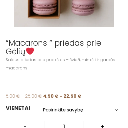
“Macarons “ priedas prie
Gėlių
Saldus priedas prie puokštes – švieži, minkšti ir gardūs
macarons.
5,00
€
–
25,00
€
4,50
€
–
22,50
€
VIENETAI
-
+