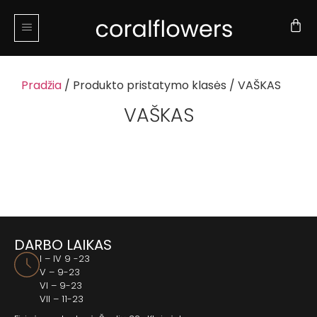
Pradžia
/ Produkto pristatymo klasės / VAŠKAS
VAŠKAS
DARBO LAIKAS
I – IV 9 -23
V – 9-23
VI – 9-23
VII – 11-23