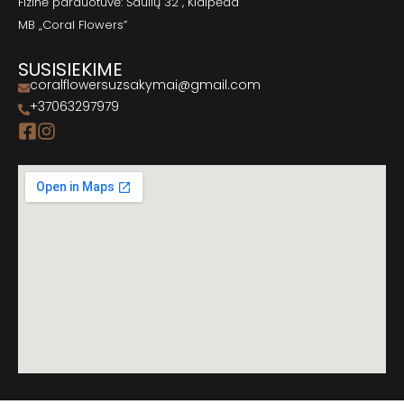
Fizinė parduotuvė: Šaulių 32 , Klaipėda
MB „Coral Flowers”
SUSISIEKIME
coralflowersuzsakymai@gmail.com
+37063297979